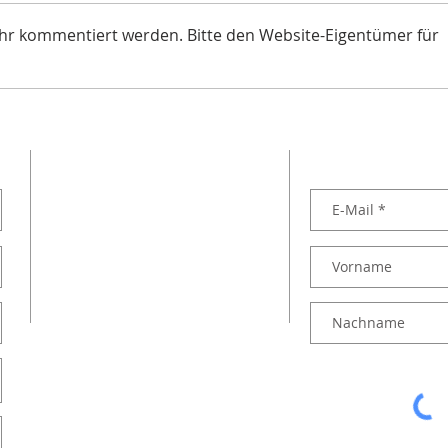
ehr kommentiert werden. Bitte den Website-Eigentümer für
Keine 10-Millionen-Schweiz
Info
Nachh
ADRESSE
NEWSLETTER
SVP Volketswil
Postfach
8604 Volketswil