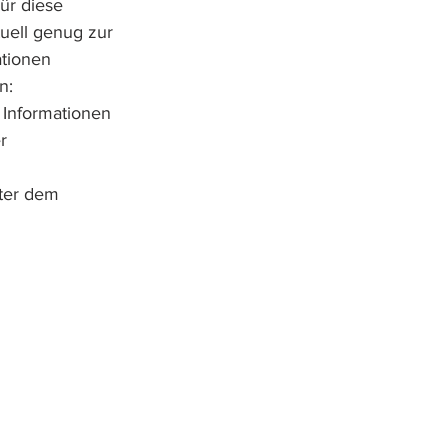
ür diese 
uell genug zur 
tionen 
n: 
 Informationen 
r 
ter dem 