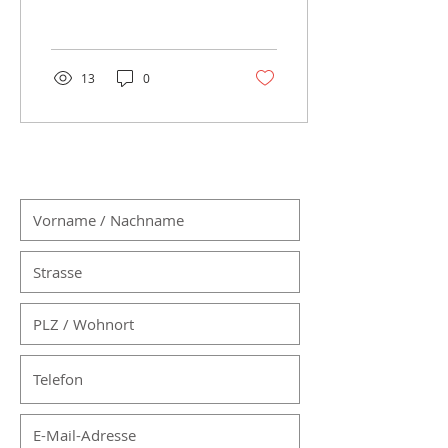
Übrigens, diese Initiative
heisst genau so und
nicht...
13
0
MITGLIED WERDEN: